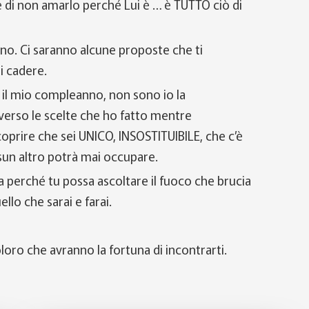
ce di non amarlo perché Lui è … è TUTTO ciò di
no. Ci saranno alcune proposte che ti
i cadere.
, il mio compleanno, non sono io la
erso le scelte che ho fatto mentre
coprire che sei UNICO, INSOSTITUIBILE, che c’è
ssun altro potrà mai occupare.
 perché tu possa ascoltare il fuoco che brucia
llo che sarai e farai.
coloro che avranno la fortuna di incontrarti.