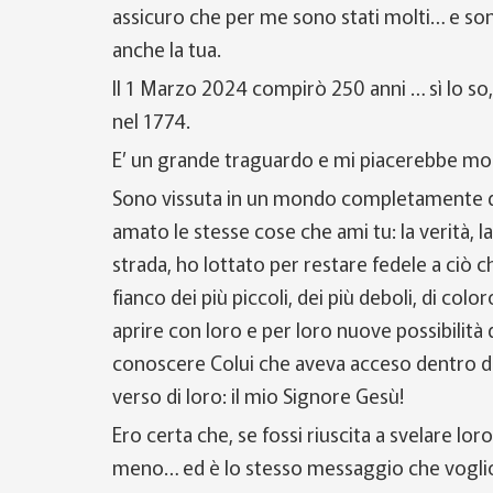
assicuro che per me sono stati molti… e sono 
anche la tua.
Il 1 Marzo 2024 compirò 250 anni … sì lo so,
nel 1774.
E’ un grande traguardo e mi piacerebbe mol
Sono vissuta in un mondo completamente di
amato le stesse cose che ami tu: la verità, la 
strada, ho lottato per restare fedele a ciò c
fianco dei più piccoli, dei più deboli, di c
aprire con loro e per loro nuove possibilità di
conoscere Colui che aveva acceso dentro d
verso di loro: il mio Signore Gesù!
Ero certa che, se fossi riuscita a svelare lo
meno… ed è lo stesso messaggio che voglio r