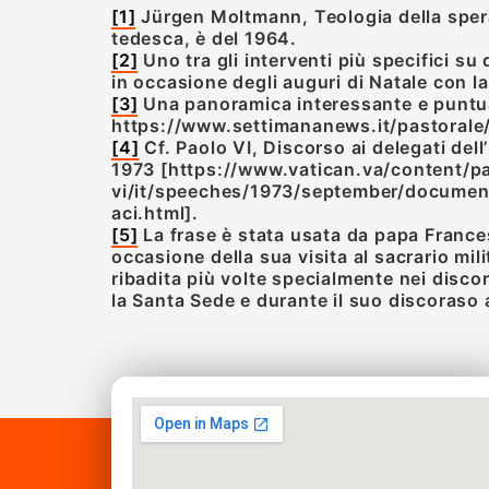
[1]
Jürgen Moltmann, Teologia della spera
tedesca, è del 1964.
[2]
Uno tra gli interventi più specifici su
in occasione degli auguri di Natale con l
[3]
Una panoramica interessante e puntual
https://www.settimananews.it/pastorale/
[4]
Cf. Paolo VI, Discorso ai delegati dell
1973 [https://www.vatican.va/content/pa
vi/it/speeches/1973/september/documen
aci.html].
[5]
La frase è stata usata da papa Frances
occasione della sua visita al sacrario mi
ribadita più volte specialmente nei disco
la Santa Sede e durante il suo discoraso 