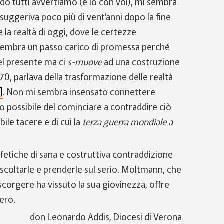
do tutti avvertiamo (e io con voi), mi sembra
suggeriva poco più di vent’anni dopo la fine
la realtà di oggi, dove le certezze
 sembra un passo carico di promessa perché
 del presente ma ci
s-muove
ad una costruzione
’70, parlava della trasformazione delle realtà
]
. Non mi sembra insensato connettere
o possibile del cominciare a contraddire ciò
le tacere e di cui la
terza guerra mondiale a
tiche di sana e costruttiva contraddizione
 ascoltarle e prenderle sul serio. Moltmann, che
a scorgere ha vissuto la sua giovinezza, offre
ero.
don Leonardo Addis, Diocesi di Verona