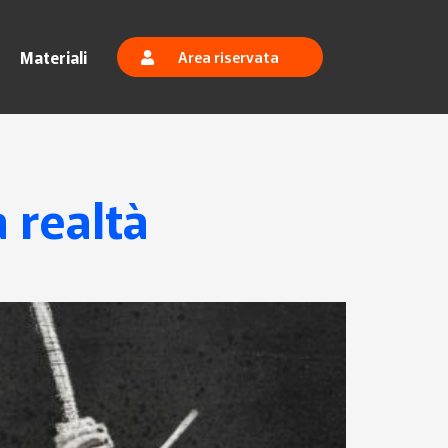
Materiali
Area riservata
a realtà