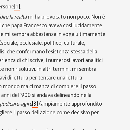
persone
[1]
.
ire la realtà
mi ha provocato non poco. Non è
]
che papa Francesco aveva così lucidamente
 che mi sembra abbastanza in voga ultimamente
sociale, ecclesiale, politico, culturale,
isi che confermano l’esistenza stessa della
erienza di chi scrive, i numerosi lavori analitici
on risolutivi. In altri termini, mi sembra
i di lettura per tentare una lettura
o mondo ma ci manca di compiere il passo
i anni del ‘900 si andava delineando nella
iudicare-agire
[3]
(ampiamente approfondito
ogliere il passo dell’azione come decisivo per