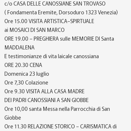
c/o
CASA DELLE CANOSSIANE SAN TROVASO
(
Fondamenta
Eremite,
Dorsoduro
1323
Venezia)
Ore
15.0
0
VISITA
ARTISTICA
–
SPIRTUALE
ai MOSAICI DI SAN MARCO
ORE 19
.00
–
PREGHIERA sulle
MEMORIE DI
Santa
MADDALENA
E
testimonianze di vita laicale canossiana
ORE 20.3
0 CENA
Domenica 23 luglio
Ore 7,30 Colazione
Ore
9.30
VISITA ALLA CASA MADRE
DEI PADRI CANOSSIANI
A SAN GIOBBE
Ore 10,0
0 santa Messa nella Parrocchia di San
Giobbe
Ore 11.30
RELAZIONE STORICO
–
CARISMATICA
di