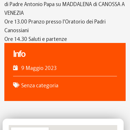
d
i
P
adre
Antonio Papa
su
MA
DDALENA
di CANOSSA
A
VENEZIA
Ore 13.
0
0 Pranzo presso l’Oratorio dei Padri
Canossiani
Ore 14.30 Saluti e partenze
Info
9 Maggio 2023
Senza categoria