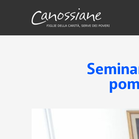
Seminar
pome