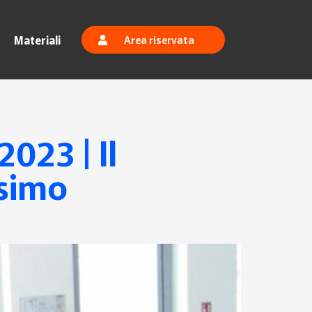
Materiali
Area riservata
023 | Il
esimo