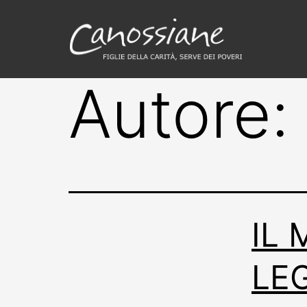
Autore
IL
LE