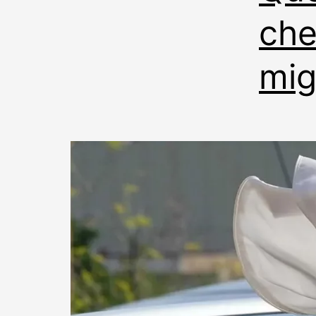
che
mig