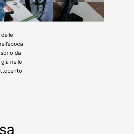
delle
nell’epoca
o sono da
già nelle
Ottocento
sa